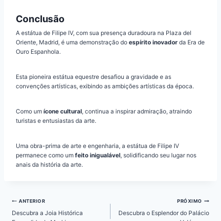
Conclusão
A estátua de Filipe IV, com sua presença duradoura na Plaza del
Oriente, Madrid, é uma demonstração do
espírito inovador
da Era de
Ouro Espanhola.
Esta pioneira estátua equestre desafiou a gravidade e as
convenções artísticas, exibindo as ambições artísticas da época.
Como um
ícone cultural
, continua a inspirar admiração, atraindo
turistas e entusiastas da arte.
Uma obra-prima de arte e engenharia, a estátua de Filipe IV
permanece como um
feito inigualável
, solidificando seu lugar nos
anais da história da arte.
Navegação
ANTERIOR
PRÓXIMO
de
Descubra a Joia Histórica
Descubra o Esplendor do Palácio
Post