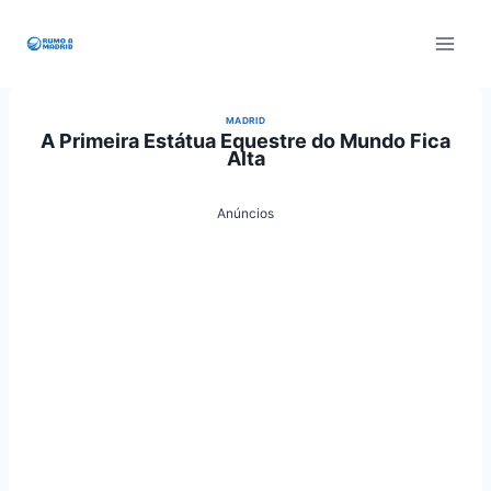
Pular
para
o
Conteúdo
MADRID
A Primeira Estátua Equestre do Mundo Fica
Alta
Anúncios