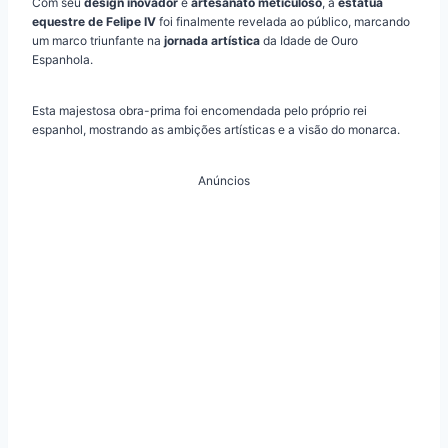
Com seu
design inovador
e
artesanato meticuloso
, a
estátua
equestre de Felipe IV
foi finalmente revelada ao público, marcando
um marco triunfante na
jornada artística
da Idade de Ouro
Espanhola.
Esta majestosa obra-prima foi encomendada pelo próprio rei
espanhol, mostrando as ambições artísticas e a visão do monarca.
Anúncios