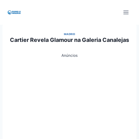
Pular
para
o
Conteúdo
MADRID
Cartier Revela Glamour na Galeria Canalejas
Anúncios