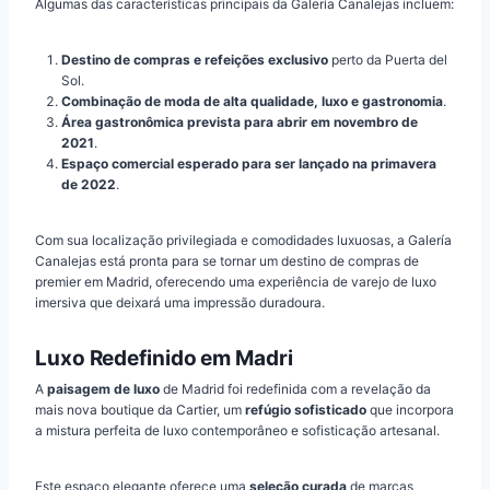
Algumas das características principais da Galería Canalejas incluem:
Destino de compras e refeições exclusivo
perto da Puerta del
Sol.
Combinação de moda de alta qualidade, luxo e gastronomia
.
Área gastronômica prevista para abrir em novembro de
2021
.
Espaço comercial esperado para ser lançado na primavera
de 2022
.
Com sua localização privilegiada e comodidades luxuosas, a Galería
Canalejas está pronta para se tornar um destino de compras de
premier em Madrid, oferecendo uma experiência de varejo de luxo
imersiva que deixará uma impressão duradoura.
Luxo Redefinido em Madri
A
paisagem de luxo
de Madrid foi redefinida com a revelação da
mais nova boutique da Cartier, um
refúgio sofisticado
que incorpora
a mistura perfeita de luxo contemporâneo e sofisticação artesanal.
Este espaço elegante oferece uma
seleção curada
de marcas