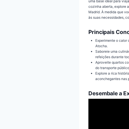
uma base ideal para viaj
cozinha aberta, explore 
Madrid. À medida que vo
às suas necessidades, c
Principais Con
Experimente o calor d
Atocha.
Saboreie uma culinár
refeições durante tod
Aproveite quartos co
do transporte público
Explore a rica histór
aconchegantes nas p
Desembale a Ex