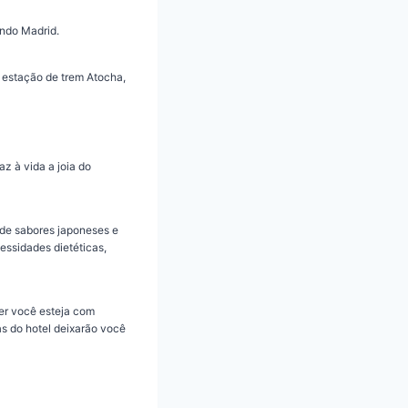
ando Madrid.
a estação de trem Atocha,
z à vida a joia do
de sabores japoneses e
essidades dietéticas,
er você esteja com
s do hotel deixarão você