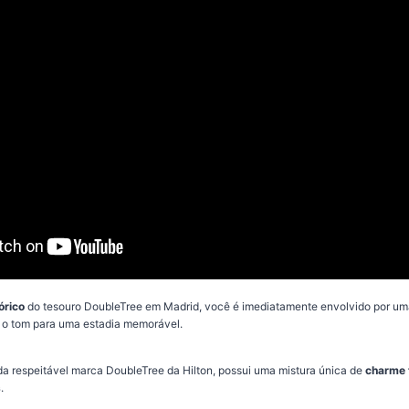
tórico
do tesouro DoubleTree em Madrid, você é imediatamente envolvido por u
 o tom para uma estadia memorável.
 da respeitável marca DoubleTree da Hilton, possui uma mistura única de
charme t
s
.