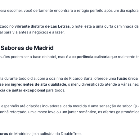
para escolher, você certamente encontrará o refúgio perfeito após um dia explor
izado no
vibrante distrito de Las Letras
, o hotel está a uma curta caminhada d
 para viajantes a negócios e a lazer.
 Sabores de Madrid
suítes podem ser a base do hotel, mas é a
experiência culinária
que realmente tra
na durante todo o dia, com a cozinha de Ricardo Sanz, oferece uma
fusão única
ase em
ingredientes de alta qualidade
, o menu diversificado atende a várias nec
cia de jantar excepcional
para todos.
s espanhóis até criações inovadoras, cada mordida é uma sensação de sabor. Qu
nhã reforçado, um almoço leve ou um jantar romântico, as ofertas gastronômica
bores
de Madrid na joia culinária do DoubleTree.