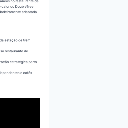
âneos no restaurante de
o calor do DoubleTree
rdadeiramente adaptada
o da estação de trem
so restaurante de
zação estratégica perto
independentes e cafés