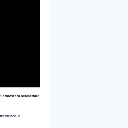
ma
atmosfera acolhedora
radicional e