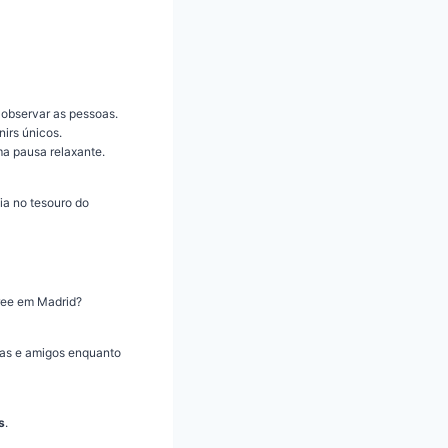
a observar as pessoas.
irs únicos.
ma pausa relaxante.
ia no tesouro do
ree em Madrid?
gas e amigos enquanto
s
.