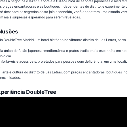
antes a negócios e lazer. Saboreie a
fusão única
de sabores japoneses e mediterr
as praças encantadoras e as boutiques independentes do distrito, e experimente 
cê descobre os segredos desta joia escondida, você encontrará uma estadia ve
om mais surpresas esperando para serem reveladas.
clusões
o DoubleTree Madrid, um hotel histórico no vibrante distrito de Las Letras, pert
ia única de fusão japonesa-mediterrânea e pratos tradicionais espanhóis em nos
o o dia.
nfortáveis e acessíveis, projetados para pessoas com deficiência, em uma locali
.
ia, arte e cultura do distrito de Las Letras, com praças encantadoras, boutiques 
roximidades.
periência DoubleTree