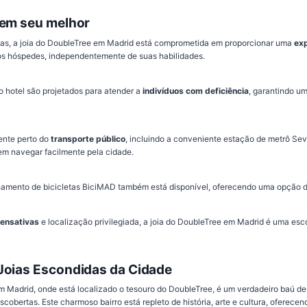
 em seu melhor
rias, a joia do DoubleTree em Madrid está comprometida em proporcionar uma
exp
os hóspedes, independentemente de suas habilidades.
 hotel são projetados para atender a
indivíduos com deficiência
, garantindo um
ente perto do
transporte público
, incluindo a conveniente estação de metrô Sevil
em navegar facilmente pela cidade.
amento de bicicletas BiciMAD também está disponível, oferecendo uma opção de
ensativas
e localização privilegiada, a joia do DoubleTree em Madrid é uma esco
Joias Escondidas da Cidade
 em Madrid, onde está localizado o tesouro do DoubleTree, é um verdadeiro baú de
obertas. Este charmoso bairro está repleto de história, arte e cultura, oferece