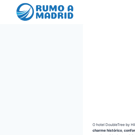
Pular
para
o
Conteúdo
O hotel DoubleTree by Hi
charme histórico
,
confo