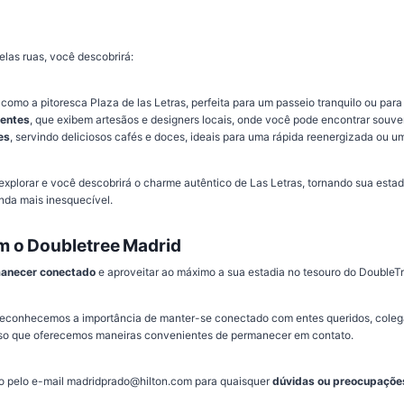
las ruas, você descobrirá:
, como a pitoresca Plaza de las Letras, perfeita para um passeio tranquilo ou par
dentes
, que exibem artesãos e designers locais, onde você pode encontrar souven
es
, servindo deliciosos cafés e doces, ideais para uma rápida reenergizada ou u
xplorar e você descobrirá o charme autêntico de Las Letras, tornando sua estad
nda mais inesquecível.
 o Doubletree Madrid
anecer conectado
e aproveitar ao máximo a sua estadia no tesouro do DoubleT
 reconhecemos a importância de manter-se conectado com entes queridos, cole
isso que oferecemos maneiras convenientes de permanecer em contato.
o pelo e-mail madridprado@hilton.com para quaisquer
dúvidas ou preocupaçõe