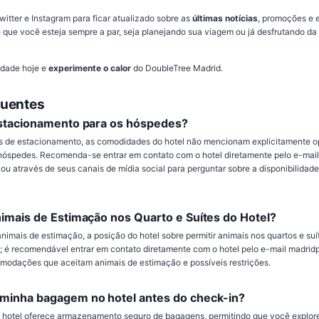
itter e Instagram para ficar atualizado sobre as
últimas notícias
, promoções e 
e que você esteja sempre a par, seja planejando sua viagem ou já desfrutando da
idade hoje e
experimente o calor
do DoubleTree Madrid.
quentes
estacionamento para os hóspedes?
es de estacionamento, as comodidades do hotel não mencionam explicitamente 
hóspedes. Recomenda-se entrar em contato com o hotel diretamente pelo e-mail
u através de seus canais de mídia social para perguntar sobre a disponibilidade
imais de Estimação nos Quarto e Suítes do Hotel?
animais de estimação, a posição do hotel sobre permitir animais nos quartos e suí
; é recomendável entrar em contato diretamente com o hotel pelo e-mail madri
modações que aceitam animais de estimação e possíveis restrições.
minha bagagem no hotel antes do check-in?
 hotel oferece armazenamento seguro de bagagens, permitindo que você explore