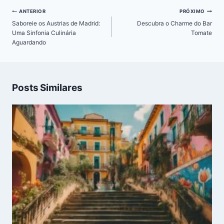
Navegação
ANTERIOR
PRÓXIMO
de
Saboreie os Austrias de Madrid:
Descubra o Charme do Bar
Post
Uma Sinfonia Culinária
Tomate
Aguardando
Posts Similares