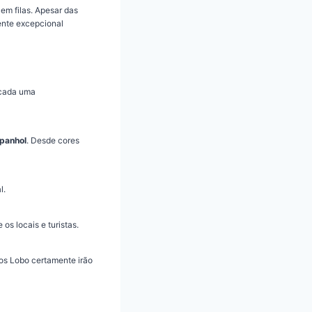
 em filas. Apesar das
ente excepcional
 cada uma
spanhol
. Desde cores
l.
 os locais e turistas.
os Lobo certamente irão