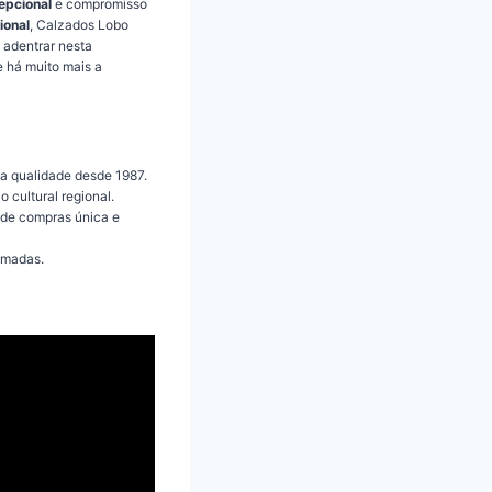
epcional
e compromisso
ional
, Calzados Lobo
 adentrar nesta
e há muito mais a
ta qualidade desde 1987.
 cultural regional.
 de compras única e
nimadas.