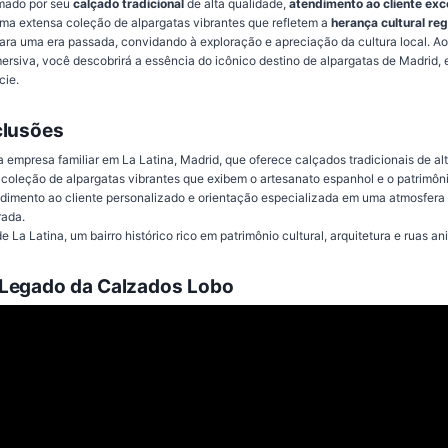
mado por seu
calçado tradicional
de alta qualidade,
atendimento ao cliente exc
ma extensa coleção de alpargatas vibrantes que refletem a
herança cultural reg
 para uma era passada, convidando à exploração e apreciação da cultura local. Ao
ersiva, você descobrirá a essência do icônico destino de alpargatas de Madrid, 
cie.
clusões
empresa familiar em La Latina, Madrid, que oferece calçados tradicionais de al
coleção de alpargatas vibrantes que exibem o artesanato espanhol e o patrimônio
dimento ao cliente personalizado e orientação especializada em uma atmosfera
rada.
La Latina, um bairro histórico rico em patrimônio cultural, arquitetura e ruas a
 Legado da Calzados Lobo