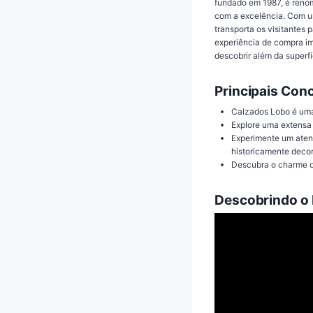
fundado em 1987, é reno
com a excelência. Com u
transporta os visitantes
experiência de compra im
descobrir além da superfí
Principais Con
Calzados Lobo é uma 
Explore uma extensa 
Experimente um aten
historicamente deco
Descubra o charme de 
Descobrindo o