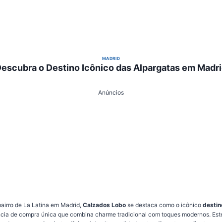
MADRID
escubra o Destino Icônico das Alpargatas em Madr
Anúncios
bairro de La Latina em Madrid,
Calzados Lobo
se destaca como o icônico
destin
ia de compra única que combina charme tradicional com toques modernos. Este 