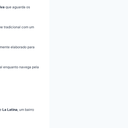
iva
que aguarda os
rme tradicional com um
amente elaborado para
cal enquanto navega pela
de
La Latina
, um bairro