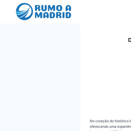
Pular
para
o
Conteúdo
D
No coração do histórico 
oferecendo uma experiênc