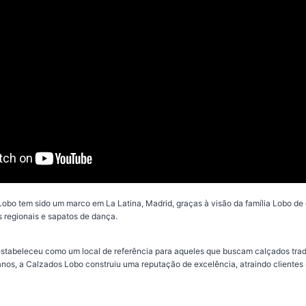
obo tem sido um marco em La Latina, Madrid, graças à visão da família Lobo de 
s regionais e sapatos de dança.
 estabeleceu como um local de referência para aqueles que buscam calçados tradi
anos, a Calzados Lobo construiu uma reputação de excelência, atraindo clientes