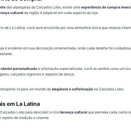
ante
das alpargatas da Calzados Lobo, existe uma
experiência de compra imers
rança cultural
da região é palpável em cada aspecto da loja.
airro de La Latina, você será envolvido por uma atmosfera única que mistura cha
 loja é evidente em sua decoração ornamentada, onde cada detalhe foi cuidados
passada.
cliente personalizado
e orientação especializada, você se sentirá como um lo
gatas, calçados regionais e sapatos de dança.
 transportá-lo para um mundo de
elegância e sofisticação
na Calzados Lobo.
ais em La Latina
a Calzados Lobo para descobrir a rica
herança cultural
que permeia cada canto 
 repleto de tradição e charme.