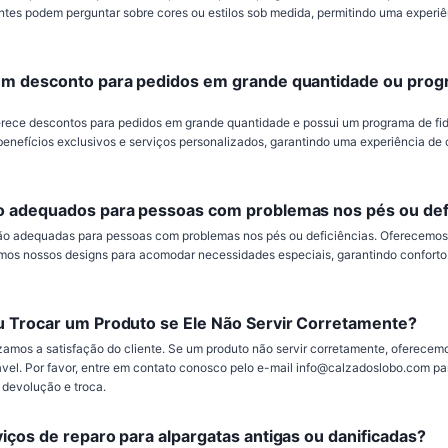
ientes podem perguntar sobre cores ou estilos sob medida, permitindo uma experi
um desconto para pedidos em grande quantidade ou pro
erece descontos para pedidos em grande quantidade e possui um programa de f
benefícios exclusivos e serviços personalizados, garantindo uma experiência d
o adequados para pessoas com problemas nos pés ou def
são adequadas para pessoas com problemas nos pés ou deficiências. Oferecemo
os nossos designs para acomodar necessidades especiais, garantindo conforto 
u Trocar um Produto se Ele Não Servir Corretamente?
zamos a satisfação do cliente. Se um produto não servir corretamente, oferecem
vel. Por favor, entre em contato conosco pelo e-mail info@calzadoslobo.com p
 devolução e troca.
iços de reparo para alpargatas antigas ou danificadas?