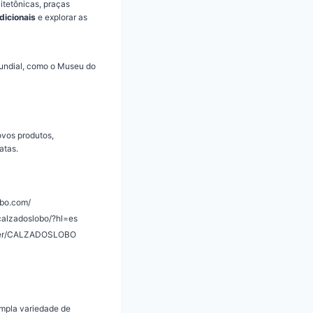
uitetônicas, praças
dicionais
e explorar as
mundial, como o Museu do
ovos produtos,
atas.
obo.com/
calzadoslobo/?hl=es
user/CALZADOSLOBO
mpla variedade de