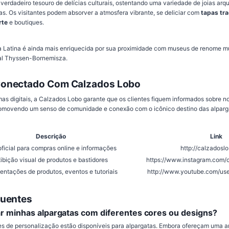
m verdadeiro tesouro de delícias culturais, ostentando uma variedade de joias arq
as. Os visitantes podem absorver a atmosfera vibrante, se deliciar com
tapas tra
rte
e boutiques.
La Latina é ainda mais enriquecida por sua proximidade com museus de renome 
al Thyssen-Bornemisza.
onectado Com Calzados Lobo
mas digitais, a Calzados Lobo garante que os clientes fiquem informados sobre n
omovendo um senso de comunidade e conexão com o icônico destino das alparg
Descrição
Link
oficial para compras online e informações
http://calzadosl
ibição visual de produtos e bastidores
https://www.instagram.com/
entações de produtos, eventos e tutoriais
http://www.youtube.com/
quentes
r minhas alpargatas com diferentes cores ou designs?
s de personalização estão disponíveis para alpargatas. Embora ofereçam uma a