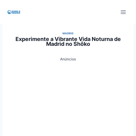
Pular
para
o
Conteúdo
MADRID
Experimente a Vibrante Vida Noturna de
Madrid no Shôko
Anúncios