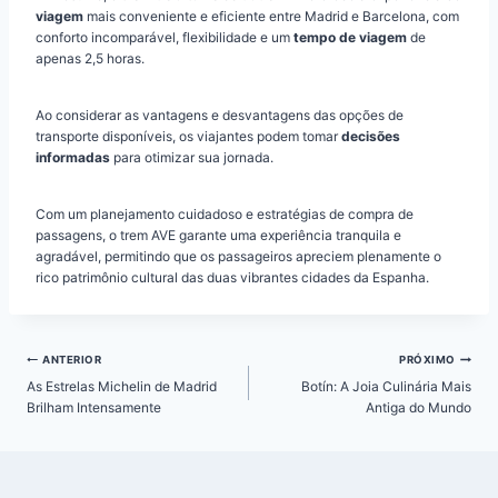
viagem
mais conveniente e eficiente entre Madrid e Barcelona, com
conforto incomparável, flexibilidade e um
tempo de viagem
de
apenas 2,5 horas.
Ao considerar as vantagens e desvantagens das opções de
transporte disponíveis, os viajantes podem tomar
decisões
informadas
para otimizar sua jornada.
Com um planejamento cuidadoso e estratégias de compra de
passagens, o trem AVE garante uma experiência tranquila e
agradável, permitindo que os passageiros apreciem plenamente o
rico patrimônio cultural das duas vibrantes cidades da Espanha.
Navegação
ANTERIOR
PRÓXIMO
de
As Estrelas Michelin de Madrid
Botín: A Joia Culinária Mais
Post
Brilham Intensamente
Antiga do Mundo