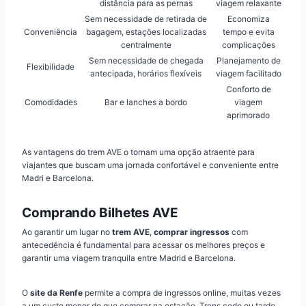
distância para as pernas
viagem relaxante
Sem necessidade de retirada de
Economiza
Conveniência
bagagem, estações localizadas
tempo e evita
centralmente
complicações
Sem necessidade de chegada
Planejamento de
Flexibilidade
antecipada, horários flexíveis
viagem facilitado
Conforto de
Comodidades
Bar e lanches a bordo
viagem
aprimorado
As vantagens do trem AVE o tornam uma opção atraente para
viajantes que buscam uma jornada confortável e conveniente entre
Madri e Barcelona.
Comprando Bilhetes AVE
Ao garantir um lugar no
trem AVE
,
comprar ingressos
com
antecedência é fundamental para acessar os melhores preços e
garantir uma viagem tranquila entre Madrid e Barcelona.
O
site da Renfe
permite a compra de ingressos online, muitas vezes
a um custo menor do que comprar na estação. Trens cedo ou tarde