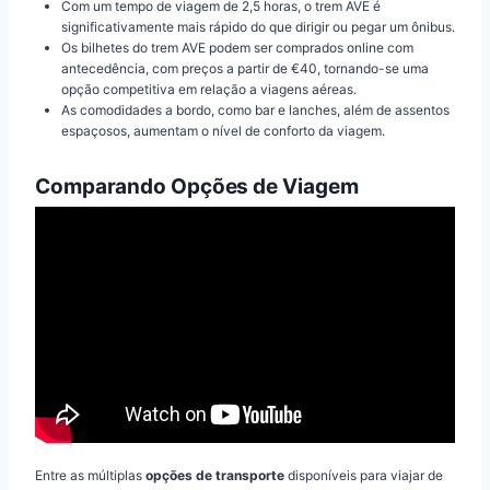
Com um tempo de viagem de 2,5 horas, o trem AVE é
significativamente mais rápido do que dirigir ou pegar um ônibus.
Os bilhetes do trem AVE podem ser comprados online com
antecedência, com preços a partir de €40, tornando-se uma
opção competitiva em relação a viagens aéreas.
As comodidades a bordo, como bar e lanches, além de assentos
espaçosos, aumentam o nível de conforto da viagem.
Comparando Opções de Viagem
Entre as múltiplas
opções de transporte
disponíveis para viajar de