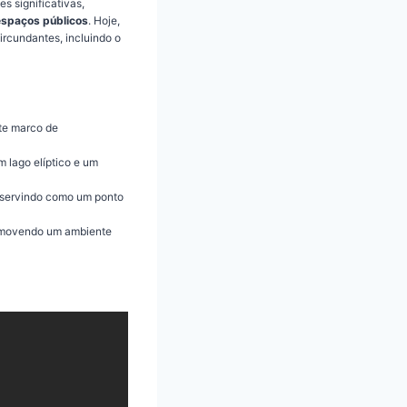
s significativas,
 espaços públicos
. Hoje,
ircundantes, incluindo o
te marco de
m lago elíptico e um
s, servindo como um ponto
romovendo um ambiente