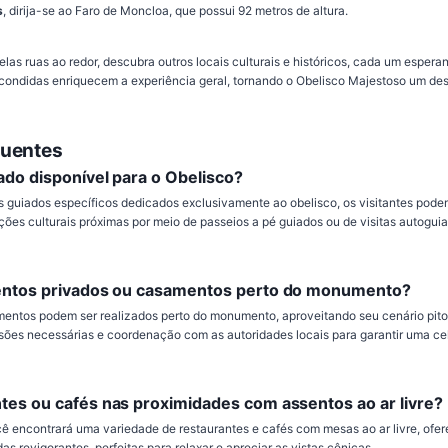
s
, dirija-se ao Faro de Moncloa, que possui 92 metros de altura.
as ruas ao redor, descubra outros locais culturais e históricos, cada um espera
scondidas enriquecem a experiência geral, tornando o Obelisco Majestoso um des
quentes
ado disponível para o Obelisco?
 guiados específicos dedicados exclusivamente ao obelisco, os visitantes pode
ações culturais próximas por meio de passeios a pé guiados ou de visitas autogu
ventos privados ou casamentos perto do monumento?
entos podem ser realizados perto do monumento, aproveitando seu cenário pito
ssões necessárias e coordenação com as autoridades locais para garantir uma c
tes ou cafés nas proximidades com assentos ao ar livre?
ê encontrará uma variedade de restaurantes e cafés com mesas ao ar livre, of
das revigorantes, perfeitas para relaxar e apreciar as vistas cênicas.