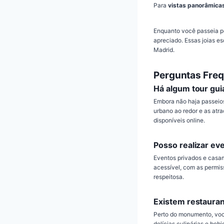
Para
vistas panorâmica
Enquanto você passeia pel
apreciado. Essas joias e
Madrid.
Perguntas Fre
Há algum tour gui
Embora não haja passeios
urbano ao redor e as atr
disponíveis online.
Posso realizar e
Eventos privados e casam
acessível, com as permi
respeitosa.
Existem restauran
Perto do monumento, voc
delícias culinárias e bebi