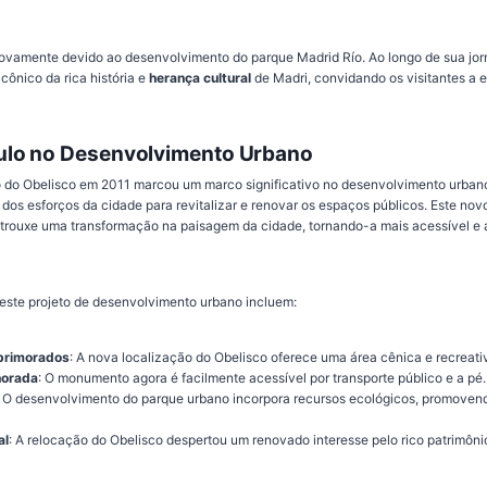
 novamente devido ao desenvolvimento do parque Madrid Río. Ao longo de sua jor
ônico da rica história e
herança cultural
de Madri, convidando os visitantes a e
ulo no Desenvolvimento Urbano
 do Obelisco em 2011 marcou um marco significativo no desenvolvimento urbano
 dos esforços da cidade para revitalizar e renovar os espaços públicos. Este nov
trouxe uma transformação na paisagem da cidade, tornando-a mais acessível e 
este projeto de desenvolvimento urbano incluem:
primorados
: A nova localização do Obelisco oferece uma área cênica e recreativ
horada
: O monumento agora é facilmente acessível por transporte público e a pé.
: O desenvolvimento do parque urbano incorpora recursos ecológicos, promove
al
: A relocação do Obelisco despertou um renovado interesse pelo rico patrimônio