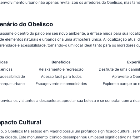
senvolvimento urbano não apenas revitalizou os arredores do Obelisco, mas ta
enário do Obelisco
assume o centro do palco em seu novo ambiente, a ênfase muda para sua locali
 elementos naturais e urbanos cria uma atmosfera única. A localização atual 
 serenidade e acessibilidade, tornando-o um local ideal tanto para os moradores qu
ticas
Benefícios
Experi
cênicas
Relaxamento e recreação
Desfrute de uma caminh
acessibilidade
Acesso fácil para todos
Aproveite o Obe
parque urbano
Espaço verde e comodidades
Explore o parque ao r
nvida os visitantes a desacelerar, apreciar sua beleza e se conectar com a rica 
mpacto Cultural
co, o Obelisco Majestoso em Madrid possui um profundo significado cultural, se
io da cidade. Este monumento icônico desempenhou um papel significativo na for