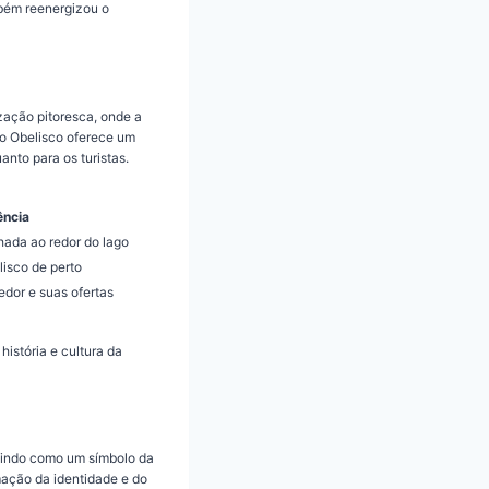
mbém reenergizou o
zação pitoresca, onde a
do Obelisco oferece um
anto para os turistas.
ência
ada ao redor do lago
lisco de perto
edor e suas ofertas
história e cultura da
rvindo como um símbolo da
mação da identidade e do