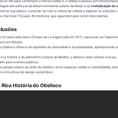
éculo XIX para comemorar a Rainha Isabel II, o Obelisco passou por transformaçõe
tegral dos esforços de desenvolvimento urbano de Madri e da
revitalização de
preciar sua beleza, conectar-se com a cultura da cidade e explorar as atrações c
eu Nacional Thyssen-Bornemisza, que aguardam para serem descobertas.
clusões
o foi realocado para o Parque de La Arganzuela em 2011, marcando um importan
ano em Madrid.
do obelisco oferece um equilíbrio de serenidade e acessibilidade, apresentando u
ca história e do patrimônio cultural de Madrid, o obelisco atrai turistas e locai
rio para eventos públicos.
o parque urbano ao redor do obelisco inclui espaços verdes e comodidades, p
 e iniciativas de design sustentável.
Rica História do Obelisco