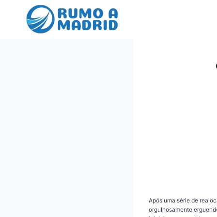
Pular
para
o
Conteúdo
Após uma série de realo
orgulhosamente erguendo