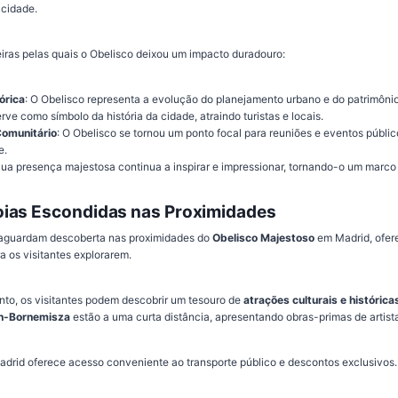
cidade.
ras pelas quais o Obelisco deixou um impacto duradouro:
órica
: O Obelisco representa a evolução do planejamento urbano e do patrimônio
serve como símbolo da história da cidade, atraindo turistas e locais.
Comunitário
: O Obelisco se tornou um ponto focal para reuniões e eventos públ
e.
Sua presença majestosa continua a inspirar e impressionar, tornando-o um marco
ias Escondidas nas Proximidades
aguardam descoberta nas proximidades do
Obelisco Majestoso
em Madrid, ofer
a os visitantes explorarem.
to, os visitantes podem descobrir um tesouro de
atrações culturais e histórica
n-Bornemisza
estão a uma curta distância, apresentando obras-primas de artis
drid oferece acesso conveniente ao transporte público e descontos exclusivos.