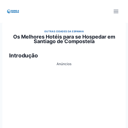
Pular
para
o
Conteúdo
OUTRAS CIDADES DA ESPANHA
Os Melhores Hotéis para se Hospedar em
Santiago de Compostela
Introdução
Anúncios