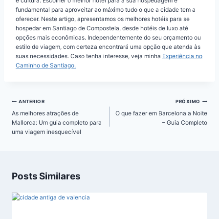
e cultura. Escolher o melhor hotel para a sua hospedagem é
fundamental para aproveitar ao máximo tudo o que a cidade tem a
oferecer. Neste artigo, apresentamos os melhores hotéis para se
hospedar em Santiago de Compostela, desde hotéis de luxo até
opções mais econômicas. Independentemente do seu orçamento ou
estilo de viagem, com certeza encontrará uma opção que atenda às
suas necessidades. Caso tenha interesse, veja minha
Experiência no
Caminho de Santiago.
Navegação
ANTERIOR
PRÓXIMO
de
As melhores atrações de
O que fazer em Barcelona a Noite
Post
Mallorca: Um guia completo para
– Guia Completo
uma viagem inesquecível
Posts Similares