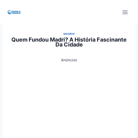
Pular
para
o
Conteúdo
MADRID
Quem Fundou Madri? A História Fascinante
Da Cidade
Anúncios