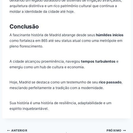
deixando um legado duradouro de sistemas de irrigação avançados,
arquitetura distintiva e um rico patrimônio cultural que continua a
moldar a identidade da cidade até hoje.
Conclusão
A fascinante história de Madrid abrange desde seus
húmildes inícios
como fortaleza em 865 até seu status atual como uma metrópole em
pleno florescimento.
A cidade alcançou proeminência, navegou
tempos turbulentos
e
emergiu como um hub de cultura e economia.
Hoje, Madrid se destaca como um testemunho de seu
rico passado
,
mesclando perfeitamente a tradição com a modernidade.
Sua história é uma história de resiliência, adaptabilidade e um
espírito inquebrantável.
Navegação
ANTERIOR
PRÓXIMO