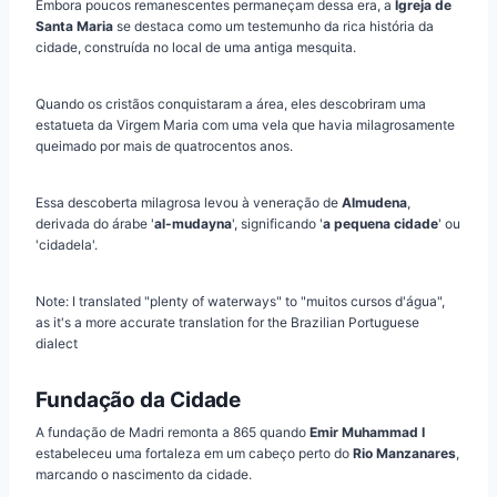
Embora poucos remanescentes permaneçam dessa era, a
Igreja de
Santa Maria
se destaca como um testemunho da rica história da
cidade, construída no local de uma antiga mesquita.
Quando os cristãos conquistaram a área, eles descobriram uma
estatueta da Virgem Maria com uma vela que havia milagrosamente
queimado por mais de quatrocentos anos.
Essa descoberta milagrosa levou à veneração de
Almudena
,
derivada do árabe '
al-mudayna
', significando '
a pequena cidade
' ou
'cidadela'.
Note: I translated "plenty of waterways" to "muitos cursos d'água",
as it's a more accurate translation for the Brazilian Portuguese
dialect
Fundação da Cidade
A fundação de Madri remonta a 865 quando
Emir Muhammad I
estabeleceu uma fortaleza em um cabeço perto do
Rio Manzanares
,
marcando o nascimento da cidade.