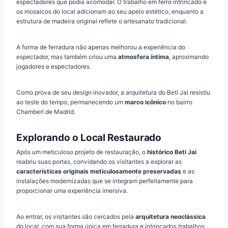
espectadores que podia acomodar. O trabalho em ferro intrincado e
os mosaicos do local adicionam ao seu apelo estético, enquanto a
estrutura de madeira original reflete o artesanato tradicional.
A forma de ferradura não apenas melhorou a experiência do
espectador, mas também criou uma
atmosfera íntima
, aproximando
jogadores e espectadores.
Como prova de seu design inovador, a arquitetura do Beti Jai resistiu
ao teste do tempo, permanecendo um
marco icônico
no bairro
Chamberí de Madrid.
Explorando o Local Restaurado
Após um meticuloso projeto de restauração, o
histórico Beti Jai
reabriu suas portas, convidando os visitantes a explorar as
características originais meticulosamente preservadas
e as
instalações modernizadas que se integram perfeitamente para
proporcionar uma experiência imersiva.
Ao entrar, os visitantes são cercados pela
arquitetura neoclássica
do local, com sua forma única em ferradura e intrincados trabalhos