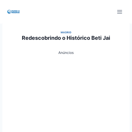
Pular
para
o
Conteúdo
MADRID
Redescobrindo o Histórico Beti Jai
Anúncios