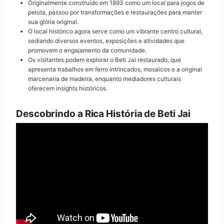
Originalmente construído em 1893 como um local para jogos de
pelota, passou por transformações e restaurações para manter
sua glória original.
O local histórico agora serve como um vibrante centro cultural,
sediando diversos eventos, exposições e atividades que
promovem o engajamento da comunidade.
Os visitantes podem explorar o Beti Jai restaurado, que
apresenta trabalhos em ferro intrincados, mosaicos e a original
marcenaria de madeira, enquanto mediadores culturais
oferecem insights históricos.
Descobrindo a Rica História de Beti Jai