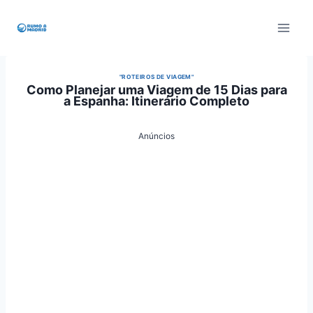
Pular
para
o
Conteúdo
"ROTEIROS DE VIAGEM"
Como Planejar uma Viagem de 15 Dias para
a Espanha: Itinerário Completo
Anúncios