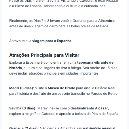
Passe os Dias 4 a 6 em Sevilha, visitando a Catedral, o Real Alcázar
e a Plaza de España, saboreando a cultura e a culinária local.
Finalmente, os Dias 7 e 8 levam você a Granada para a
Alhambra
antes de uma viagem de carro para as belas praias de Málaga.
Aproveite sua
viagem para a Espanha
!
Atrações Principais para Visitar
Explorar a Espanha é como entrar em uma
tapeçaria vibrante de
história
, cultura e paisagens de tirar o fôlego. Seu roteiro de 15 dias
deve incluir atrações principais em cidades importantes.
Madri (3 dias):
Visite o
Museu do Prado
para arte, o Palácio Real
para história e desfrute de um passeio tranquilo no Parque do Retiro.
Sevilha (3 dias):
Maravilhe-se com o
deslumbrante Alcázar
,
explore a magnífica Catedral e aprecie a beleza da Plaza de España.
Granada (2 dias):
Não perca a Alhambra, um
patrimônio mundial