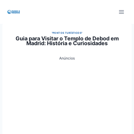
Pular
para
o
Conteúdo
"PONTOS TURÍSTICOS"
Guia para Visitar o Templo de Debod em
Madrid: História e Curiosidades
Anúncios