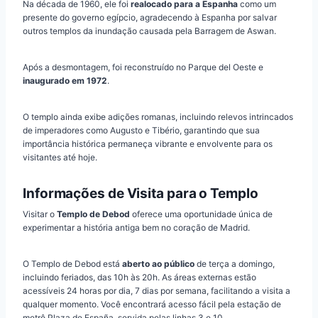
Na década de 1960, ele foi
realocado para a Espanha
como um
presente do governo egípcio, agradecendo à Espanha por salvar
outros templos da inundação causada pela Barragem de Aswan.
Após a desmontagem, foi reconstruído no Parque del Oeste e
inaugurado em 1972
.
O templo ainda exibe adições romanas, incluindo relevos intrincados
de imperadores como Augusto e Tibério, garantindo que sua
importância histórica permaneça vibrante e envolvente para os
visitantes até hoje.
Informações de Visita para o Templo
Visitar o
Templo de Debod
oferece uma oportunidade única de
experimentar a história antiga bem no coração de Madrid.
O Templo de Debod está
aberto ao público
de terça a domingo,
incluindo feriados, das 10h às 20h. As áreas externas estão
acessíveis 24 horas por dia, 7 dias por semana, facilitando a visita a
qualquer momento. Você encontrará acesso fácil pela estação de
metrô Plaza de España, servida pelas linhas 3 e 10.