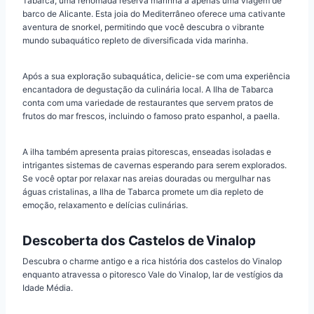
Tabarca, uma renomada reserva marinha a apenas uma viagem de
barco de Alicante. Esta joia do Mediterrâneo oferece uma cativante
aventura de snorkel, permitindo que você descubra o vibrante
mundo subaquático repleto de diversificada vida marinha.
Após a sua exploração subaquática, delicie-se com uma experiência
encantadora de degustação da culinária local. A Ilha de Tabarca
conta com uma variedade de restaurantes que servem pratos de
frutos do mar frescos, incluindo o famoso prato espanhol, a paella.
A ilha também apresenta praias pitorescas, enseadas isoladas e
intrigantes sistemas de cavernas esperando para serem explorados.
Se você optar por relaxar nas areias douradas ou mergulhar nas
águas cristalinas, a Ilha de Tabarca promete um dia repleto de
emoção, relaxamento e delícias culinárias.
Descoberta dos Castelos de Vinalop
Descubra o charme antigo e a rica história dos castelos do Vinalop
enquanto atravessa o pitoresco Vale do Vinalop, lar de vestígios da
Idade Média.