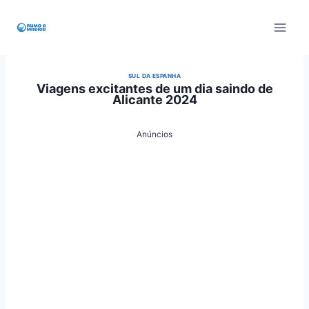
Pular
para
o
Conteúdo
SUL DA ESPANHA
Viagens excitantes de um dia saindo de
Alicante 2024
Anúncios