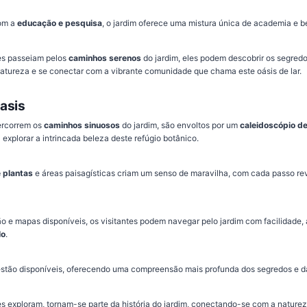
om a
educação e pesquisa
, o jardim oferece uma mistura única de academia e be
tes passeiam pelos
caminhos serenos
do jardim, eles podem descobrir os segred
atureza e se conectar com a vibrante comunidade que chama este oásis de lar.
asis
ercorrem os
caminhos sinuosos
do jardim, são envoltos por um
caleidoscópio d
explorar a intrincada beleza deste refúgio botânico.
 plantas
e áreas paisagísticas criam um senso de maravilha, com cada passo r
 e mapas disponíveis, os visitantes podem navegar pelo jardim com facilidade, 
lo
.
stão disponíveis, oferecendo uma compreensão mais profunda dos segredos e da
es exploram, tornam-se parte da história do jardim, conectando-se com a natur