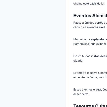
chama este oásis de lar.
Eventos Além d
Passo além dos portões 
cênicos e
eventos exclu
Mergulhe na
esplendor a
Bornemisza, que exibem 
Desfrute das
vistas des
cidade.
Eventos exclusivos, como 
experiência única, mescl
Esses eventos e atrações
descoberta.
Tesouros Cultu