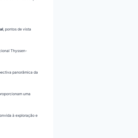
al
, pontos de vista
cional Thyssen-
pectiva panorâmica da
, proporcionam uma
convida à exploração e