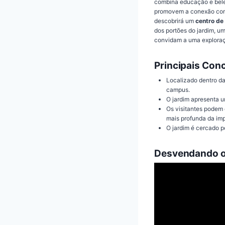
combina educação e bel
promovem a conexão com a
descobrirá um
centro de
dos portões do jardim, u
convidam a uma exploraç
Principais Con
Localizado dentro da
campus.
O jardim apresenta u
Os visitantes podem 
mais profunda da imp
O jardim é cercado p
Desvendando o