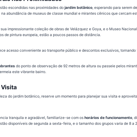
stão escondidas nas proximidades do
jardim botânico
, esperando para serem de
á na abundância de museus de classe mundial e mirantes cênicos que cercam este
 sua impressionante coleção de obras de Velázquez e Goya, e o Museo Nacion
os de pintura europeia, estão a poucos passos de distância.
ece acesso conveniente ao transporte público e descontos exclusivos, tornando fá
mbrantes
do ponto de observação de 92 metros de altura ou passeie pelos miran
ermeia este vibrante bairro.
Visita
eleza do jardim botânico, reserve um momento para planejar sua visita e aprovei
ncia tranquila e agradável, familiarize-se com os
horários de funcionamento
, 
stão disponíveis de segunda a sexta-feira, e o tamanho dos grupos varia de 8 a 2