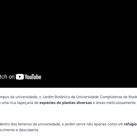
pus da universidade, o Jardim Botânico da Universidade Complutense de Mad
m uma rica tapeçaria de
espécies de plantas diversas
e áreas meticulosamente 
entro dos terrenos da universidade, o jardim serve não apenas como um
refúgio
cimento e descoberta.