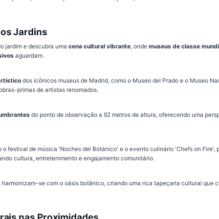
os Jardins
do jardim e descubra uma
cena cultural vibrante
, onde
museus de classe mundi
sivos
aguardam.
rtístico
dos icônicos museus de Madrid, como o Museo del Prado e o Museo Na
obras-primas de artistas renomados.
lumbrantes
do ponto de observação a 92 metros de altura, oferecendo uma pers
o festival de música 'Noches del Botánico' e o evento culinário 'Chefs on Fire'
ando cultura, entretenimento e engajamento comunitário.
 harmonizam-se com o oásis botânico, criando uma rica tapeçaria cultural que 
rais nas Proximidades