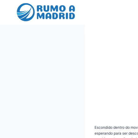
Pular
para
o
Conteúdo
Escondido dentro do mo
esperando para ser desc