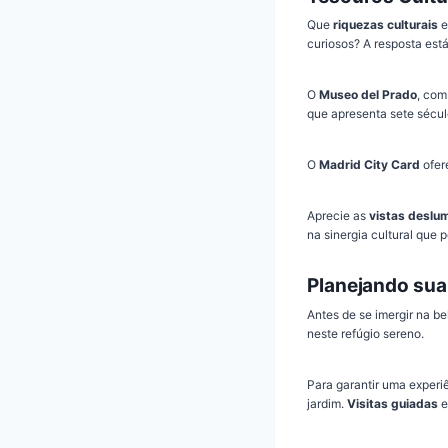
Que
riquezas culturais
e
curiosos? A resposta est
O
Museo del Prado
, com
que apresenta sete sécul
O
Madrid City Card
ofer
Aprecie as
vistas deslu
na sinergia cultural que p
Planejando sua 
Antes de se imergir na b
neste refúgio sereno.
Para garantir uma experiê
jardim.
Visitas guiadas
e