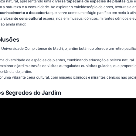
eza natural, apresentando uma
diversa tapeçaria de espécies de plantas
que e
 natureza e a comunidade. Ao explorar o caleidoscópio de cores, texturas e a
 conhecimento e descoberta
que serve como um refúgio pacífico em meio à ati
ma
vibrante cena cultural
espera, rica em museus icônicos, mirantes cênicos e e
ão ainda maior.
clusões
 Universidade Complutense de Madri, o jardim botânico oferece um retiro pacífic
ma diversidade de espécies de plantas, combinando educação e beleza natural.
explorar o jardim através de visitas autoguiadas ou visitas guiadas, que propo
ortância do jardim.
or uma vibrante cena cultural, com museus icônicos e mirantes cênicos nas prox
s Segredos do Jardim