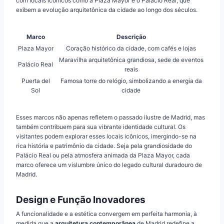
com locais icônicos como a Plaza Mayor e o Palácio Real, que
exibem a evolução arquitetônica da cidade ao longo dos séculos.
Marco
Descrição
Plaza Mayor
Coração histórico da cidade, com cafés e lojas
Maravilha arquitetônica grandiosa, sede de eventos
Palácio Real
reais
Puerta del
Famosa torre do relógio, simbolizando a energia da
Sol
cidade
Esses marcos não apenas refletem o passado ilustre de Madrid, mas
também contribuem para sua vibrante identidade cultural. Os
visitantes podem explorar esses locais icônicos, imergindo-se na
rica história e patrimônio da cidade. Seja pela grandiosidade do
Palácio Real ou pela atmosfera animada da Plaza Mayor, cada
marco oferece um vislumbre único do legado cultural duradouro de
Madrid.
Design e Função Inovadores
A funcionalidade e a estética convergem em perfeita harmonia, à
medida que a
arquitetura contemporânea
de Madrid redefine a