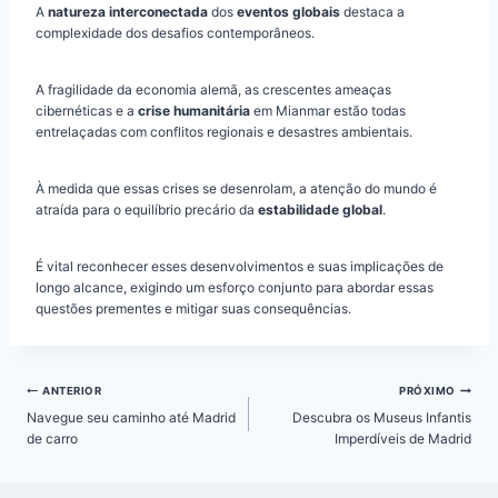
A
natureza interconectada
dos
eventos globais
destaca a
complexidade dos desafios contemporâneos.
A fragilidade da economia alemã, as crescentes ameaças
cibernéticas e a
crise humanitária
em Mianmar estão todas
entrelaçadas com conflitos regionais e desastres ambientais.
À medida que essas crises se desenrolam, a atenção do mundo é
atraída para o equilíbrio precário da
estabilidade global
.
É vital reconhecer esses desenvolvimentos e suas implicações de
longo alcance, exigindo um esforço conjunto para abordar essas
questões prementes e mitigar suas consequências.
Navegação
ANTERIOR
PRÓXIMO
de
Navegue seu caminho até Madrid
Descubra os Museus Infantis
Post
de carro
Imperdíveis de Madrid