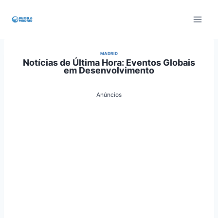
Pular
para
o
Conteúdo
MADRID
Notícias de Última Hora: Eventos Globais
em Desenvolvimento
Anúncios