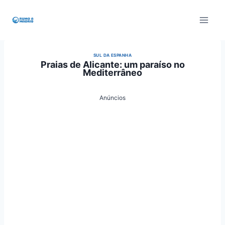
Pular
para
o
Conteúdo
SUL DA ESPANHA
Praias de Alicante: um paraíso no
Mediterrâneo
Anúncios