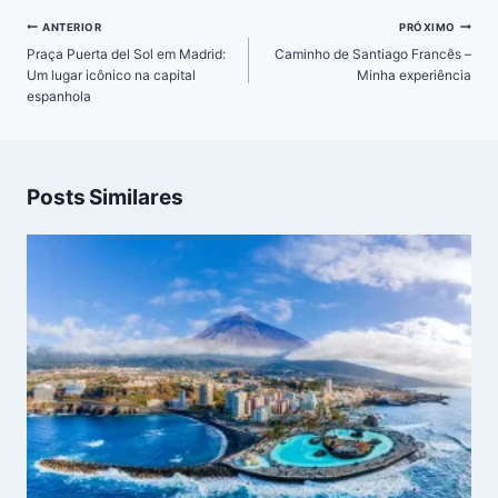
Navegação
ANTERIOR
PRÓXIMO
de
Praça Puerta del Sol em Madrid:
Caminho de Santiago Francês –
Post
Um lugar icônico na capital
Minha experiência
espanhola
Posts Similares